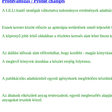
Profilváltozás / Profile changes
A LiLLi kiadó stratégiát változtatva tudományos eredmények adatbáz
Ennek keretei között először az apiterápia területének minél teljesebb
A képernyő jobb felső oldalában a részletes keresés alatt lehet finom ke
Az átállási időszak alatt előfordulhat, hogy korábbi - magán könyvki
A meglevő könyvek árusítása a készlet erejéig folytonos.
A publikációks adatbázisból egyedi igényeknek megfelelően készítünk ö
Az általunk elkészített anyag testreszabott, egyedi megbeszélés alap
anyagokat teszünk közzé.