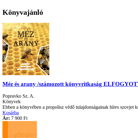
Könyvajánló
Méz és arany /számozott könyvritkaság ELFOGYOT
Popravko Sz. A.
Könyvek
Ebben a könyvében a propolisz védő tulajdonságainak híres szovjet ku
Kosárba
Ár:
7 900 Ft