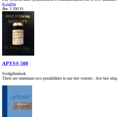
Kosárba
Ár:
3 200 Ft
APYS® 500
Szolgáltatások
There are minimum two possibilities to use bee venom: - live bee stin