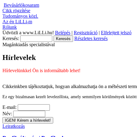
Bevásárlókosaram
Cikk rögzítése
Tudományos közl.
Az én LiLLi-m
Rólunk
Üdvözli a www.LiLLi.hu!
Belépés
|
Regisztráció
|
Elfelejtett jelszó
Keresés:
Részletes keresés
Magánkiadás specialistával
Hírlevelek
Hírlevelünkkel Ön is informáltabb lehet!
Cikkeinkben tájékoztatjuk, hogyan alkalmazhatja ön a méhészeti ter
Ez egy bizalmasan kezelt levelezőlista, amely semmilyen körülmények között n
E-mail:
Név:
Leiratkozás