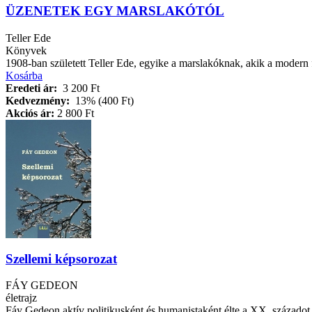
ÜZENETEK EGY MARSLAKÓTÓL
Teller Ede
Könyvek
1908-ban született Teller Ede, egyike a marslakóknak, akik a modern fi
Kosárba
Eredeti ár:
3 200 Ft
Kedvezmény:
13% (400 Ft)
Akciós ár:
2 800 Ft
Szellemi képsorozat
FÁY GEDEON
életrajz
Fáy Gedeon aktív politikusként és humanistaként élte a XX. századot s