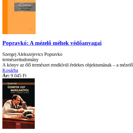
Popravkó: A mézelő méhek védőanyagai
Szergej Alekszejevics Popravko
természettudomány
A könyv az élő természet rendkívül érdekes objektumának – a mézelő m
Kosárba
Ár:
9 045 Ft