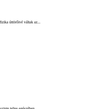
zika úttörőivé váltak az...
zinte teljes egészében...