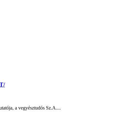
T/
tatója, a vegyésztudós Sz.A....