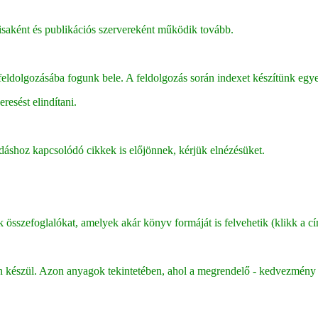
isaként és publikációs szervereként működik tovább.
 feldolgozásába fogunk bele. A feldolgozás során indexet készítünk egye
resést elindítani.
adáshoz kapcsolódó cikkek is előjönnek, kérjük elnézésüket.
sszefoglalókat, amelyek akár könyv formáját is felvehetik (klikk a cím
ján készül. Azon anyagok tekintetében, ahol a megrendelő - kedvezmény 